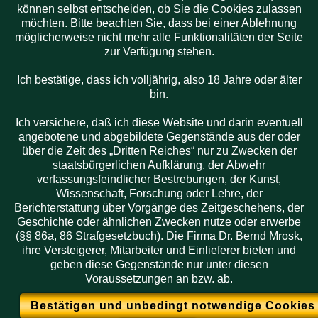
10.11.26
nutzbar.
können selbst entscheiden, ob Sie die Cookies zulassen
möchten. Bitte beachten Sie, dass bei einer Ablehnung
möglicherweise nicht mehr alle Funktionalitäten der Seite
zur Verfügung stehen.
Ich bestätige, dass ich volljährig, also 18 Jahre oder älter
bin.
Nächste
Auktion
Ich versichere, daß ich diese Website und darin eventuell
21. November
angebotene und abgebildete Gegenstände aus der oder
2026
über die Zeit des „Dritten Reiches“ nur zu Zwecken der
staatsbürgerlichen Aufklärung, der Abwehr
verfassungsfeindlicher Bestrebungen, der Kunst,
Wissenschaft, Forschung oder Lehre, der
Berichterstattung über Vorgänge des Zeitgeschehens, der
Geschichte oder ähnlichen Zwecken nutze oder erwerbe
(§§ 86a, 86 Strafgesetzbuch). Die Firma Dr. Bernd Mrosk,
ihre Versteigerer, Mitarbeiter und Einlieferer bieten und
geben diese Gegenstände nur unter diesen
Voraussetzungen an bzw. ab.
Bestätigen und unbedingt notwendige Cookies 